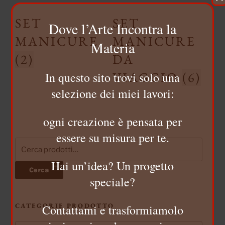
SET
SET
Dove l’Arte Incontra la
MANICURE
MANICURE
Materia
(2)
DA
VIAGGIO
(6)
In questo sito trovi solo una
selezione dei miei lavori:
ogni creazione è pensata per
essere su misura per te.
Cerca:
Hai un’idea? Un progetto
Cerca
speciale?
CATEGORIE PRODOTTO
Contattami e trasformiamolo