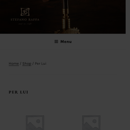
Salta
al
contenuto
Stefano Raffa
Soul in craft
Menu
Home
/
Shop
/ Per Lui
PER LUI