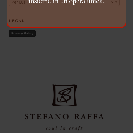
insieme in un’opera unica.
Per Lui
×
LEGAL
Privacy Policy