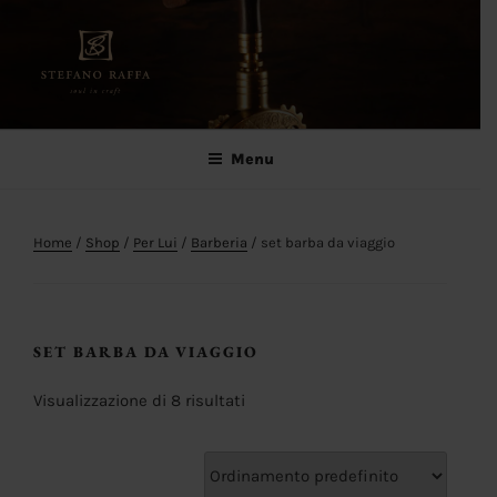
Salta
al
contenuto
Stefano Raffa
Soul in craft
Menu
Home
/
Shop
/
Per Lui
/
Barberia
/ set barba da viaggio
SET BARBA DA VIAGGIO
Visualizzazione di 8 risultati