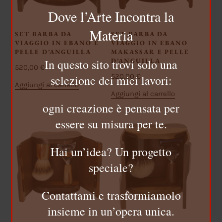
Dove l’Arte Incontra la
Materia
SET BARBA DA
SET BARBA DA
VIAGGIO IN EBANO E
VIAGGIO IN EBANO
PELLE D’ANGUILLA
MAKASSAR E PELLE
In questo sito trovi solo una
D’ANGUILLA
520,00
€
520,00
€
selezione dei miei lavori:
Aggiungi al carrello
Aggiungi al carrello
ogni creazione è pensata per
essere su misura per te.
Hai un’idea? Un progetto
speciale?
Contattami e trasformiamolo
insieme in un’opera unica.