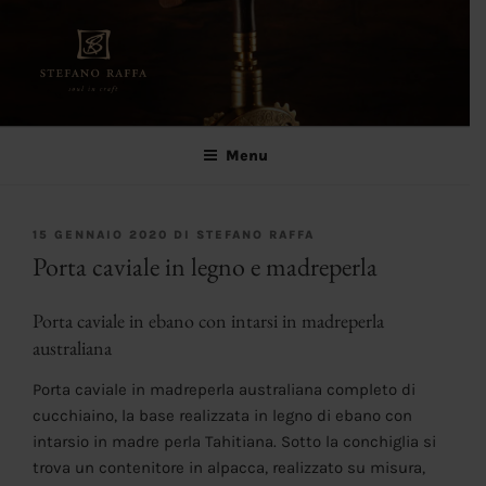
Salta
al
contenuto
Stefano Raffa
Soul in craft
Menu
PUBBLICATO
15 GENNAIO 2020
DI
STEFANO RAFFA
IL
Porta caviale in legno e madreperla
Porta caviale in ebano con intarsi in madreperla
australiana
Porta caviale in madreperla australiana completo di
cucchiaino, la base realizzata in legno di ebano con
intarsio in madre perla Tahitiana. Sotto la conchiglia si
trova un contenitore in alpacca, realizzato su misura,