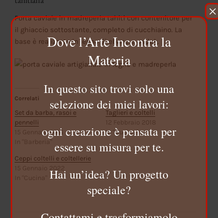
×
Porta caviale in madreperla tahiti con contenitore per
il ghiaccio sottostante, completo di cucchiaino. La
Dove l’Arte Incontra la
base è realizzata in legno di ebano e paduk.
Materia
In questo sito trovi solo una
Correlati
selezione dei miei lavori:
Set da barba, rasoi e
Taglieri e coltelli
pennelli
12 Febbraio 2018
ogni creazione è pensata per
15 Gennaio 2016
In "Cucina"
In "Barberia"
essere su misura per te.
Ceppi coltelli e coltellerie
15 Gennaio 2022
Hai un’idea? Un progetto
In "Cucina"
speciale?
Contattami e trasformiamolo