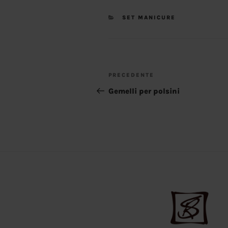
CATEGORIE
SET MANICURE
NAVIGAZIONE
Articolo
PRECEDENTE
ARTICOLI
precedente:
Gemelli per polsini