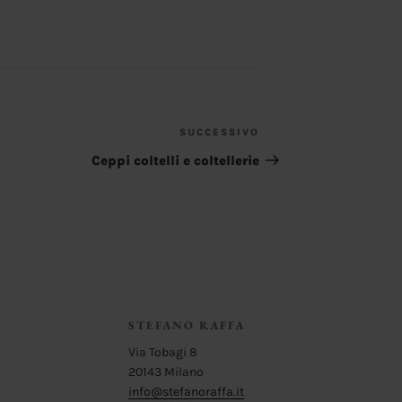
SUCCESSIVO
Articolo
successivo
Ceppi coltelli e coltellerie
STEFANO RAFFA
Via Tobagi 8
20143 Milano
info@stefanoraffa.it