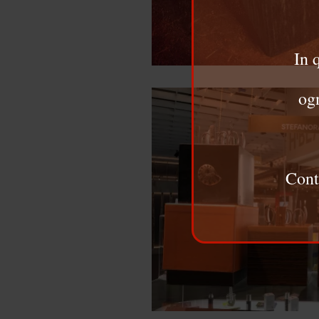
In 
ogn
Cont