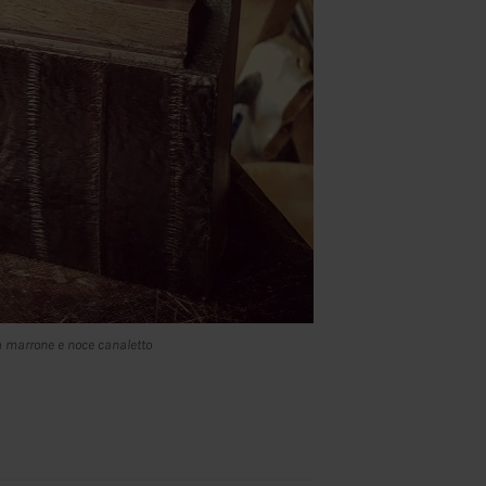
a marrone e noce canaletto