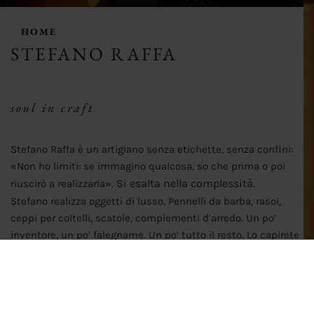
HOME
STEFANO RAFFA
soul in craft
Stefano Raffa è un artigiano senza etichette, senza confini:
«Non ho limiti: se immagino qualcosa, so che prima o poi
Si esalta nella complessità.
riuscirò a realizzarla».
Stefano realizza oggetti di lusso. Pennelli da barba, rasoi,
ceppi per coltelli, scatole, complementi d’arredo. Un po’
inventore, un po’ falegname. Un po’ tutto il resto. Lo capirete
da soli, che non ha etichette.
È un maestro nel creare, ancora prima che nel costruire.
E pensare che la sua è un’attività nata quasi per gioco, meno
di dieci anni fa. Prima, una vita da fotografo. Accompagnata