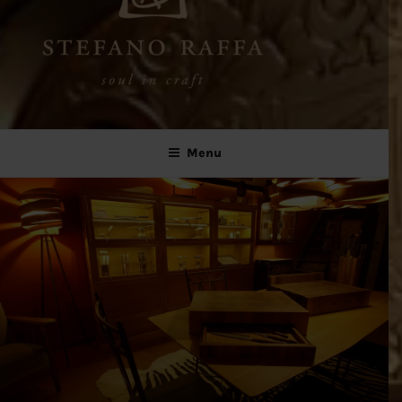
Stefano Raffa
Soul in craft
Menu