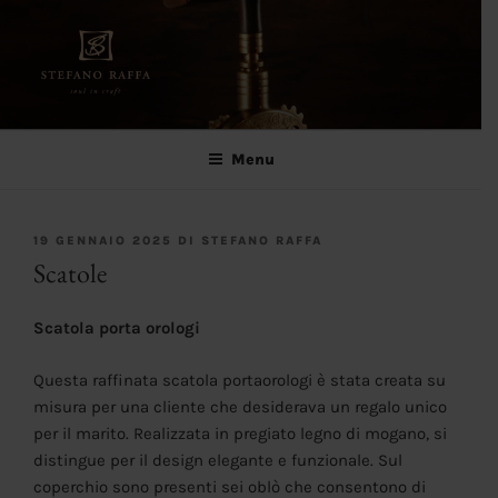
Salta
al
contenuto
Stefano Raffa
Soul in craft
Menu
PUBBLICATO
19 GENNAIO 2025
DI
STEFANO RAFFA
IL
Scatole
Scatola porta orologi
Questa raffinata scatola portaorologi è stata creata su
misura per una cliente che desiderava un regalo unico
per il marito. Realizzata in pregiato legno di mogano, si
distingue per il design elegante e funzionale. Sul
coperchio sono presenti sei oblò che consentono di