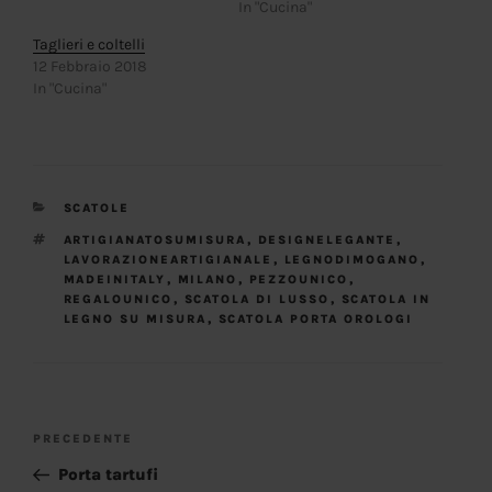
In "Cucina"
Taglieri e coltelli
12 Febbraio 2018
In "Cucina"
CATEGORIE
SCATOLE
TAG
ARTIGIANATOSUMISURA
,
DESIGNELEGANTE
,
LAVORAZIONEARTIGIANALE
,
LEGNODIMOGANO
,
MADEINITALY
,
MILANO
,
PEZZOUNICO
,
REGALOUNICO
,
SCATOLA DI LUSSO
,
SCATOLA IN
LEGNO SU MISURA
,
SCATOLA PORTA OROLOGI
NAVIGAZIONE
Articolo
PRECEDENTE
ARTICOLI
precedente:
Porta tartufi