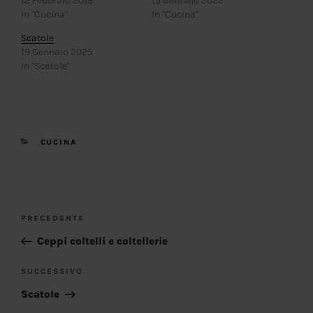
12 Febbraio 2018
15 Gennaio 2022
In "Cucina"
In "Cucina"
Scatole
19 Gennaio 2025
In "Scatole"
CATEGORIE
CUCINA
NAVIGAZIONE
Articolo
PRECEDENTE
ARTICOLI
precedente:
Ceppi coltelli e coltellerie
Articolo
SUCCESSIVO
successivo
Scatole