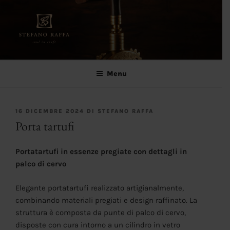
Salta
al
contenuto
Stefano Raffa
Soul in craft
Menu
PUBBLICATO
16 DICEMBRE 2024
DI
STEFANO RAFFA
IL
Porta tartufi
Portatartufi in essenze pregiate con dettagli in
palco di cervo
Elegante portatartufi realizzato artigianalmente,
combinando materiali pregiati e design raffinato. La
struttura è composta da punte di palco di cervo,
disposte con cura intorno a un cilindro in vetro