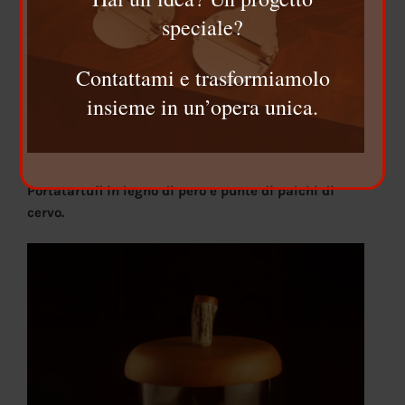
speciale?
Contattami e trasformiamolo
insieme in un’opera unica.
Portatartufi in legno di pero e punte di palchi di
cervo.