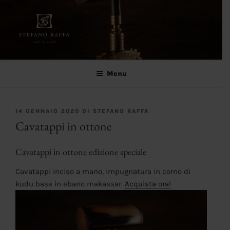
Salta
al
contenuto
Stefano Raffa
Soul in craft
Menu
PUBBLICATO
14 GENNAIO 2020
DI
STEFANO RAFFA
IL
Cavatappi in ottone
Cavatappi in ottone edizione speciale
Cavatappi inciso a mano, impugnatura in corno di
kudu base in ebano makassar.
Acquista ora!