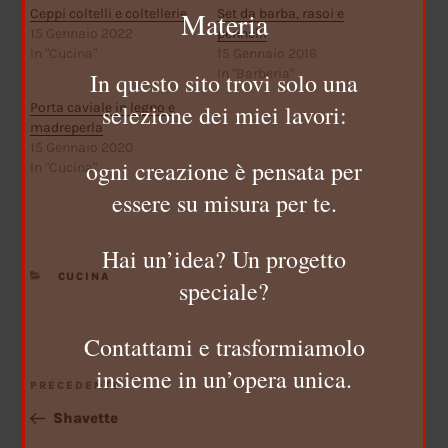
Materia
Ceppi coltelli e coltellerie
Set da barba, rasoi e
15 Gennaio 2022
pennelli
In "Cucina"
15 Gennaio 2016
In "Barberia"
In questo sito trovi solo una
selezione dei miei lavori:
Porta caviale in legno e
madreperla
15 Gennaio 2020
ogni creazione è pensata per
In "Cucina"
essere su misura per te.
Hai un’idea? Un progetto
CATEGORIE
CUCINA
speciale?
Contattami e trasformiamolo
NAVIGAZIONE
insieme in un’opera unica.
Articolo
PRECEDENTE
ARTICOLI
precedente:
Shavette