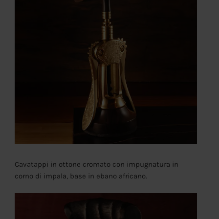
Cavatappi in ottone cromato con impugnatura in
corno di impala, base in ebano africano.