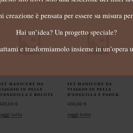
i creazione è pensata per essere su misura per
Hai un’idea? Un progetto speciale?
attami e trasformiamolo insieme in un’opera u
SET MANICURE DA
SET MANICURE DA
VIAGGIO IN PELLE
VIAGGIO IN PELLE
D’ANGUILLA E BOCOTE
D’ANGUILLA E PADUK
430,00
€
430,00
€
Leggi tutto
Leggi tutto