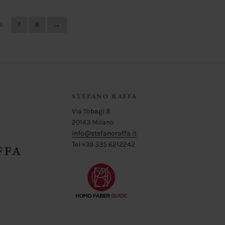
6
7
8
→
STEFANO RAFFA
Via Tobagi 8
20143 Milano
info@stefanoraffa.it
Tel +39 335 6212242