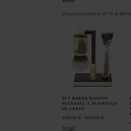
SHOP
Visualizzazione di 61-72 di 92 ris
SET BARBA RASOIO
FLEXBALL E PENNELLO
IN CERVO
Fascia
478,00
€
-
634,00
€
di
Questo
Scegli