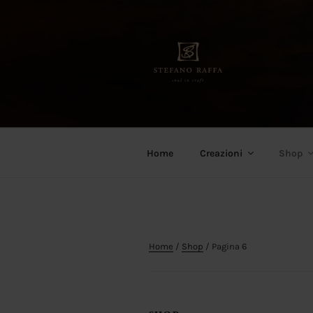
Salta
al
contenuto
Stefano Raffa
Soul in craft
Home
Creazioni
Shop
Home
/
Shop
/ Pagina 6