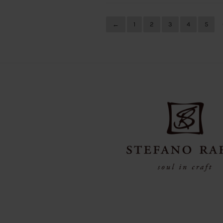
←
1
2
3
4
5