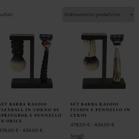
ultati
SET BARBA RASOIO
SET BARBA RASOIO
FLEXBALL IN CORNO DI
FUSION E PENNELLO IN
SPRINGBOK E PENNELLO
CERVO
IN ORICE
Fascia
478,00
€
-
634,00
€
Fascia
478,00
€
-
634,00
€
di
Questo
Scegli
di