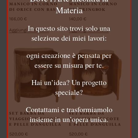
MANICO IN CORNO
MANICO IN CORNO
Materia
DI ORICE CON BASE
DI SPRINGBOK
166,00
€
140,00
€
In questo sito trovi solo una
Aggiungi al carrello
Aggiungi al carrello
selezione dei miei lavori:
ogni creazione è pensata per
essere su misura per te.
Hai un’idea? Un progetto
speciale?
Contattami e trasformiamolo
SET BARBA DA
SET BARBA DA
insieme in un’opera unica.
VIAGGIO IN BOCOTE
VIAGGIO IN BOCOTE
E PELLE D’ANGUILLA
E PELLE D’ANGUILLA
520,00
€
520,00
€