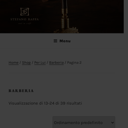
Salta
al
contenuto
Stefano Raffa
Soul in craft
Menu
Home
/
Shop
/
Per Lui
/
Barberia
/ Pagina 2
BARBERIA
Visualizzazione di 13-24 di 39 risultati