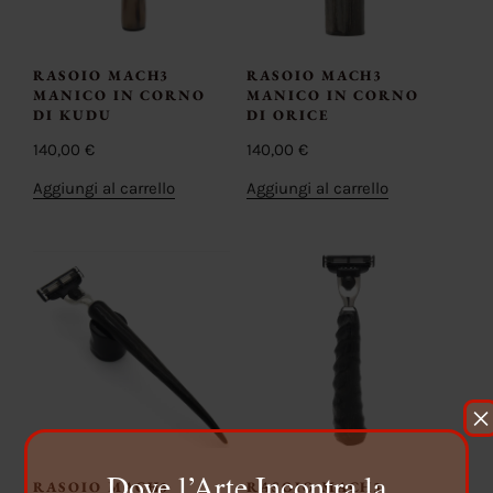
RASOIO MACH3
RASOIO MACH3
MANICO IN CORNO
MANICO IN CORNO
DI KUDU
DI ORICE
140,00
€
140,00
€
Aggiungi al carrello
Aggiungi al carrello
×
Dove l’Arte Incontra la
RASOIO MACH3
RASOIO MACH3