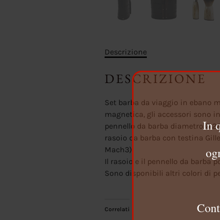
Descrizione
DESCRIZIONE
Set barba da viaggio in ebano m
magnetica, gli accessori sono in
In 
pennello da barba diametro Ø 
rasoio da barba con testina Gille
ogn
Mach3).
Il rasoio e il pennello da barba 
Sono disponibili altri colori di pe
Cont
Correlati