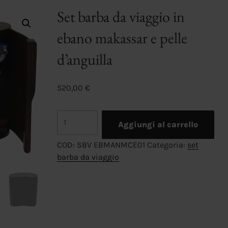
Set barba da viaggio in
ebano makassar e pelle
d’anguilla
520,00
€
Set
Aggiungi al carrello
barba
da
COD:
SBV EBMANMCE01
Categoria:
set
viaggio
barba da viaggio
in
ebano
makassar
e
pelle
d'anguilla