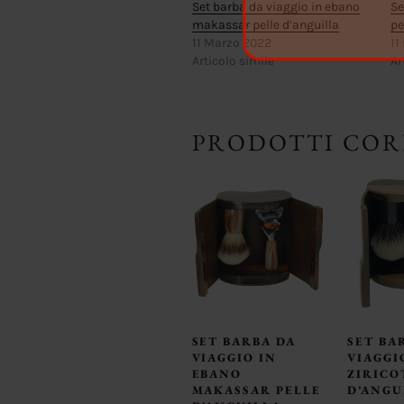
Set barba da viaggio in ebano
Se
makassar pelle d’anguilla
pe
11 Marzo 2022
11
Articolo simile
Ar
PRODOTTI COR
SET BARBA DA
SET BA
VIAGGIO IN
VIAGGI
EBANO
ZIRICO
MAKASSAR PELLE
D’ANGU