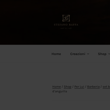
Salta
al
contenuto
Stefano Raffa
Soul in craft
Home
Creazioni
Shop
Home
/
Shop
/
Per Lui
/
Barberia
/
set b
d’anguilla