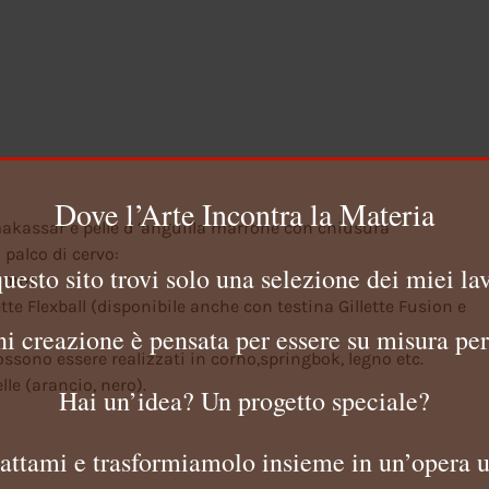
quantità
Dove l’Arte Incontra la Materia
akassar e pelle d ‘anguilla marrone con chiusura
 palco di cervo:
questo sito trovi solo una selezione dei miei lav
22mm
tte Flexball (disponibile anche con testina Gillette Fusion e
i creazione è pensata per essere su misura per
possono essere realizzati in corno,springbok, legno etc.
lle (arancio, nero).
Hai un’idea? Un progetto speciale?
attami e trasformiamolo insieme in un’opera u