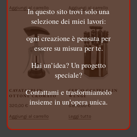
Aggiungi al carrello
Aggiungi al carrello
In questo sito trovi solo una
selezione dei miei lavori:
ogni creazione è pensata per
essere su misura per te.
Hai un’idea? Un progetto
speciale?
Contattami e trasformiamolo
CAVATAPPI IN
CEPPO COLTELLI IN
OTTONE CROMATO
WENGÈ
insieme in un’opera unica.
320,00
€
5.800,00
€
Aggiungi al carrello
Leggi tutto