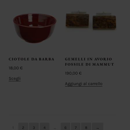
CIOTOLE DA BARBA
GEMELLI IN AVORIO
FOSSILE DI MAMMUT
18,00
€
190,00
€
Questo
Scegli
Aggiungi al carrello
prodotto
ha
più
varianti.
Le
opzioni
possono
1
2
3
4
…
6
7
8
→