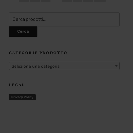
essere
scelte
Cerca:
nella
pagina
Cerca
del
prodotto
CATEGORIE PRODOTTO
Seleziona una categoria
LEGAL
Privacy Policy