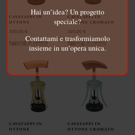
Hai un’idea? Un progetto
CAVATAPPI IN
CAVATAPPI IN
speciale?
OTTONE
OTTONE CROMATO
330,00
€
320,00
€
Contattami e trasformiamolo
Aggiungi al carrello
Aggiungi al carrello
insieme in un’opera unica.
CAVATAPPI IN
CAVATAPPI IN
OTTONE
OTTONE CROMATO