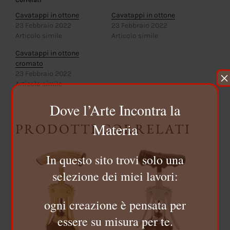
Correlati
Cavatappi in ottone
Cavatappi in ottone
23 Febbraio 2022
23 Febbraio 2022
Articolo simile
Articolo simile
Cavatappi in ottone
cromato
×
23 Febbraio 2022
Articolo simile
Dove l’Arte Incontra la
Materia
PRODOTTI CORRELATI
In questo sito trovi solo una
selezione dei miei lavori:
ogni creazione è pensata per
essere su misura per te.