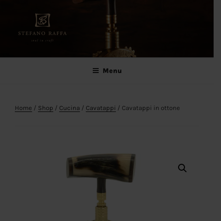
Salta
al
contenuto
Stefano Raffa
Soul in craft
Menu
Home
/
Shop
/
Cucina
/
Cavatappi
/ Cavatappi in ottone