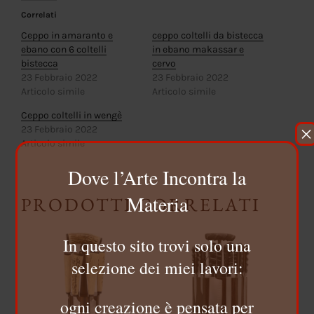
Correlati
Ceppo in amaranto e
ceppo coltelli da bistecca
ebano con 6 coltelli
in ebano makassar e
bistecca
cervo
23 Febbraio 2022
23 Febbraio 2022
Articolo simile
Articolo simile
Ceppo coltelli in wengè
×
23 Febbraio 2022
Articolo simile
Dove l’Arte Incontra la
Materia
PRODOTTI CORRELATI
In questo sito trovi solo una
selezione dei miei lavori:
ogni creazione è pensata per