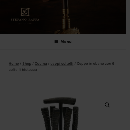
Salta
al
contenuto
Stefano Raffa
Soul in craft
Menu
Home
/
Shop
/
Cucina
/
ceppi coltelli
/ Ceppo in ebano con 6
coltelli bistecca