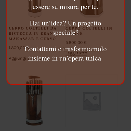
essere su misura per te.
Hai un’idea? Un progetto
CEPPO COLTELLI DA
CEPPO COLTELLI IN
speciale?
BISTECCA IN EBANO
WENGÈ
MAKASSAR E CERVO
5.800,00
€
Contattami e trasformiamolo
1.800,00
€
Leggi tutto
insieme in un’opera unica.
Aggiungi al carrello