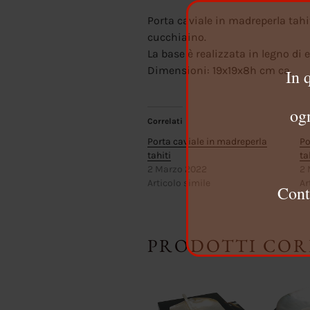
Porta caviale in madreperla tahi
cucchiaino.
La base è realizzata in legno di
Dimensioni: 19x19x8h cm ca.
In 
ogn
Correlati
Porta caviale in madreperla
Po
tahiti
ta
2 Marzo 2022
2 
Articolo simile
Ar
Cont
PRODOTTI COR