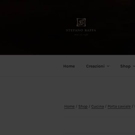
Salta
al
contenuto
Stefano Raffa
Soul in craft
Home
Creazioni
Shop
Home
/
Shop
/
Cucina
/
Porta caviale
/ 