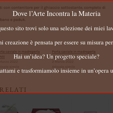
ti con contenitore per il ghiaccio sottostante, completo di
Dove l’Arte Incontra la Materia
 ebano e paduk.
questo sito trovi solo una selezione dei miei lav
i creazione è pensata per essere su misura per
rta caviale in madreperla
Porta caviale in madreperla
Hai un’idea? Un progetto speciale?
hiti
australiana
Marzo 2022
2 Marzo 2022
ticolo simile
Articolo simile
attami e trasformiamolo insieme in un’opera u
RELATI