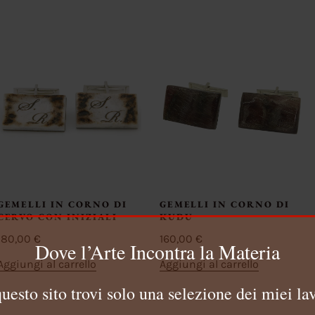
GEMELLI IN CORNO DI
GEMELLI IN CORNO DI
CERVO CON INIZIALI
KUDU
180,00
€
160,00
€
Dove l’Arte Incontra la Materia
Aggiungi al carrello
Aggiungi al carrello
questo sito trovi solo una selezione dei miei lav