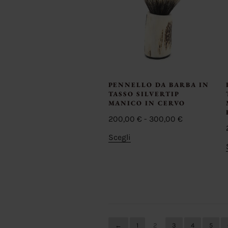
PENNELLO DA BARBA IN
TASSO SILVERTIP
MANICO IN CERVO
Fascia
200,00
€
-
300,00
€
di
Questo
Scegli
prezzo:
prodotto
da
ha
200,00 €
più
a
varianti.
300,00 €
Le
opzioni
possono
←
1
2
3
4
5