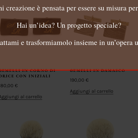
i creazione è pensata per essere su misura per
Hai un’idea? Un progetto speciale?
attami e trasformiamolo insieme in un’opera u
GEMELLI IN CORNO DI
GEMELLI IN DAMASCO
ORICE CON INIZIALI
190,00
€
180,00
€
Aggiungi al carrello
Aggiungi al carrello