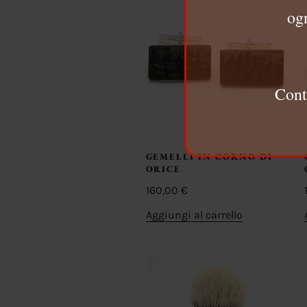
ogn
Cont
GEMELLI IN CORNO DI
ORICE
160,00
€
Aggiungi al carrello