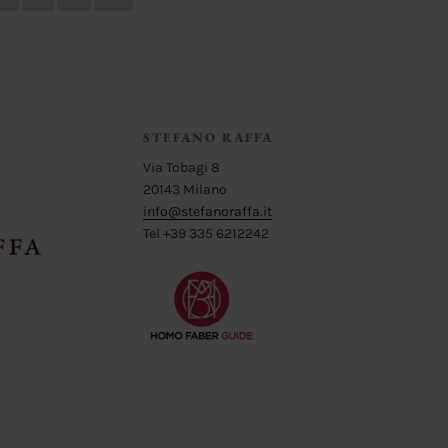
possono
possono
essere
essere
scelte
scelte
nella
nella
pagina
pagina
del
del
STEFANO RAFFA
prodotto
prodotto
Via Tobagi 8
20143 Milano
info@stefanoraffa.it
Tel +39 335 6212242