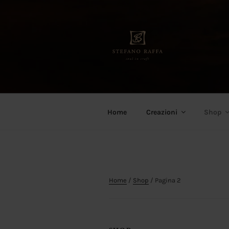
Salta
al
contenuto
Stefano Raffa
Soul in craft
Home
Creazioni
Shop
Home
/
Shop
/ Pagina 2