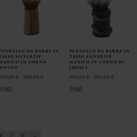
PENNELLO DA BARBA IN
PENNELLO DA BARBA IN
TASSO SILVERTIP
TASSO SILVERTIP
MANICO IN CORNO
MANICO IN CORNO DI
BOVINO
IMPALA
Fascia
Fascia
200,00
€
-
300,00
€
200,00
€
-
300,00
€
di
di
Questo
Questo
Scegli
Scegli
prezzo:
prezzo:
prodotto
prodotto
da
da
ha
ha
200,00 €
200,00 €
più
più
a
a
varianti.
varianti.
300,00 €
300,00 €
Le
Le
opzioni
opzioni
6
7
8
→