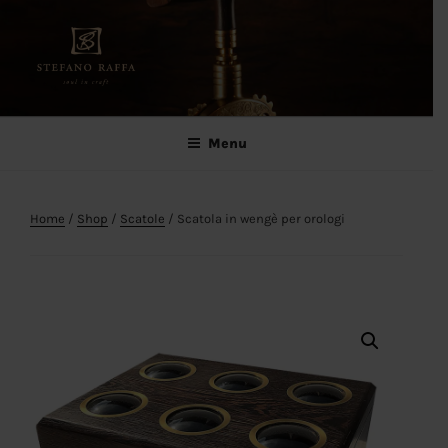
Salta
al
contenuto
Stefano Raffa
Soul in craft
Menu
Home
/
Shop
/
Scatole
/ Scatola in wengè per orologi