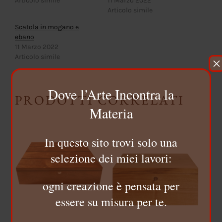
Articolo simile
11 Marzo 2022
Articolo simile
Scatola in mogano e
ebano
11 Marzo 2022
Articolo simile
×
Dove l’Arte Incontra la
PRODOTTI CORRELATI
Materia
In questo sito trovi solo una
selezione dei miei lavori:
ogni creazione è pensata per
essere su misura per te.