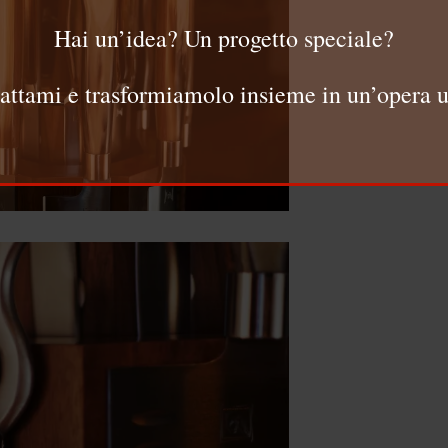
Hai un’idea? Un progetto speciale?
attami e trasformiamolo insieme in un’opera u