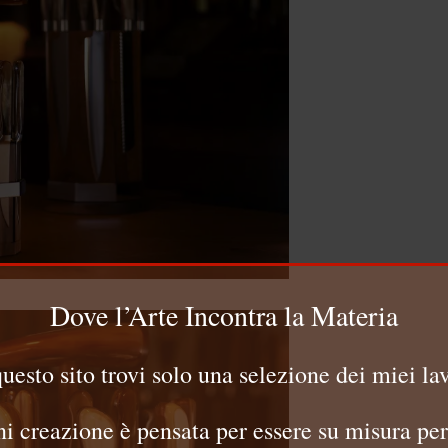
Dove l’Arte Incontra la Materia
questo sito trovi solo una selezione dei miei lav
i creazione è pensata per essere su misura per