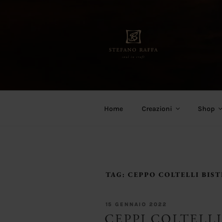
Salta
al
contenuto
Stefano Raffa
Soul in craft
Home
Creazioni
Shop
TAG:
CEPPO COLTELLI BIS
PUBBLICATO
15 GENNAIO 2022
IL
CEPPI COLTELLI