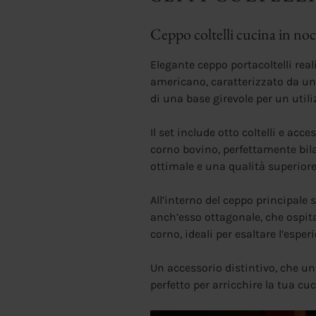
Ceppo coltelli cucina in no
Elegante ceppo portacoltelli rea
americano, caratterizzato da un
di una base girevole per un utiliz
Il set include otto coltelli e ac
corno bovino, perfettamente bil
ottimale e una qualità superiore
All’interno del ceppo principale 
anch’esso ottagonale, che ospita
corno, ideali per esaltare l’espe
Un accessorio distintivo, che uni
perfetto per arricchire la tua cuc