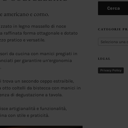
Cerca
ce americano e corno.
lizzato in legno massello di noce
CATEGORIE P
a raffinata forma ottagonale e dotato
zo pratico e versatile.
Seleziona una 
cessori da cucina con manici pregiati in
LEGAL
anciati per garantire un’ergonomia
.
Privacy Policy
si trova un secondo ceppo estraibile,
 otto coltelli da bistecca con manici in
rienza di degustazione a tavola.
sce artigianalità e funzionalità,
ina con stile e praticità.