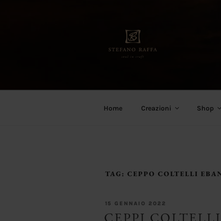
Salta
al
contenuto
Stefano Raffa
Soul in craft
Home
Creazioni
Shop
TAG:
CEPPO COLTELLI EBA
PUBBLICATO
15 GENNAIO 2022
IL
CEPPI COLTELLI