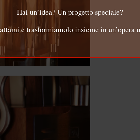
Hai un’idea? Un progetto speciale?
attami e trasformiamolo insieme in un’opera u