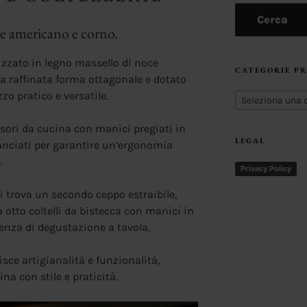
Cerca
ce americano e corno.
lizzato in legno massello di noce
CATEGORIE P
a raffinata forma ottagonale e dotato
zo pratico e versatile.
Seleziona una 
cessori da cucina con manici pregiati in
LEGAL
anciati per garantire un’ergonomia
.
Privacy Policy
si trova un secondo ceppo estraibile,
 otto coltelli da bistecca con manici in
rienza di degustazione a tavola.
sce artigianalità e funzionalità,
ina con stile e praticità.