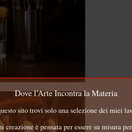
Dove l’Arte Incontra la Materia
questo sito trovi solo una selezione dei miei lav
i creazione è pensata per essere su misura per