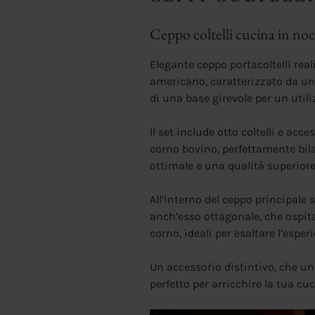
Ceppo coltelli cucina in no
Elegante ceppo portacoltelli rea
americano, caratterizzato da un
di una base girevole per un utiliz
Il set include otto coltelli e ac
corno bovino, perfettamente bil
ottimale e una qualità superiore
All’interno del ceppo principale 
anch’esso ottagonale, che ospita
corno, ideali per esaltare l’espe
Un accessorio distintivo, che uni
perfetto per arricchire la tua cuc