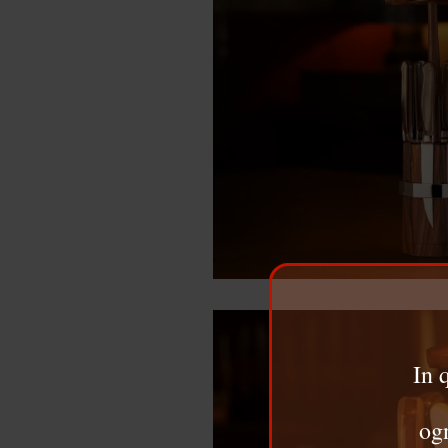
In 
ogn