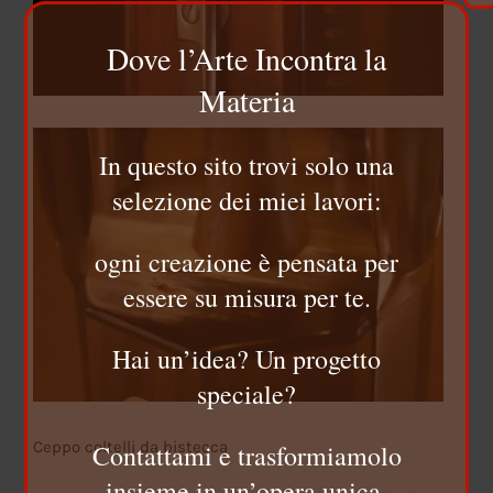
Dove l’Arte Incontra la
Materia
In questo sito trovi solo una
selezione dei miei lavori:
ogni creazione è pensata per
essere su misura per te.
Hai un’idea? Un progetto
speciale?
Ceppo coltelli da bistecca
Contattami e trasformiamolo
insieme in un’opera unica.