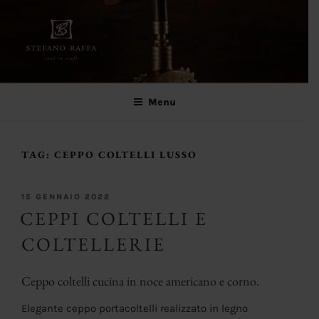
Salta
al
contenuto
Stefano Raffa
Soul in craft
Menu
TAG:
CEPPO COLTELLI LUSSO
PUBBLICATO
15 GENNAIO 2022
IL
CEPPI COLTELLI E
COLTELLERIE
Ceppo coltelli cucina in noce americano e corno.
Elegante ceppo portacoltelli realizzato in legno