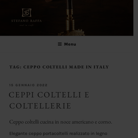
Salta
al
contenuto
Stefano Raffa
Soul in craft
Menu
TAG:
CEPPO COLTELLI MADE IN ITALY
PUBBLICATO
15 GENNAIO 2022
IL
CEPPI COLTELLI E
COLTELLERIE
Ceppo coltelli cucina in noce americano e corno.
Elegante ceppo portacoltelli realizzato in legno