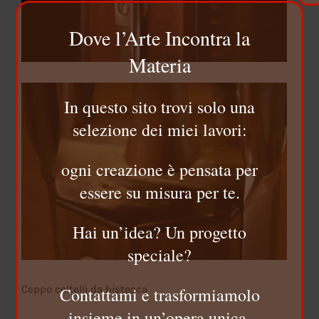
Dove l’Arte Incontra la
Materia
In questo sito trovi solo una
selezione dei miei lavori:
ogni creazione è pensata per
essere su misura per te.
Hai un’idea? Un progetto
speciale?
Ceppo coltelli da bistecca
Contattami e trasformiamolo
insieme in un’opera unica.