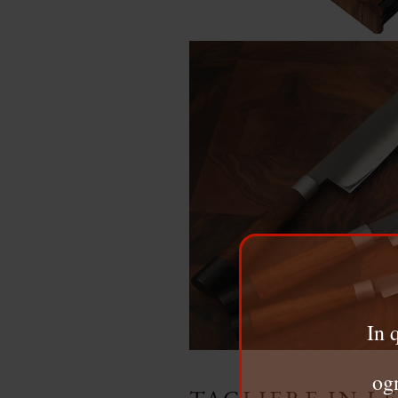
In 
ogn