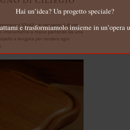
EGNO DI CILIEGIO
Hai un’idea? Un progetto speciale?
 dimensioni 57×42 cm spessore 6-8 cm
attami e trasformiamolo insieme in un’opera u
zato interamente a mano partendo da una
alpello e levigata per rendere ogni
.