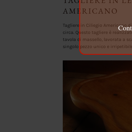
TAGLIERE IN L
AMERICANO
Tagliere in Ciliegio Americano
Cont
circa. Questo tagliere è realiz
tavola di massello, lavorata a sc
singolo pezzo unico e irripetibile