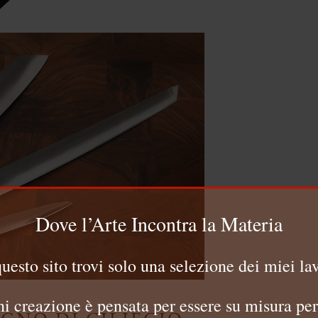
Dove l’Arte Incontra la Materia
questo sito trovi solo una selezione dei miei lav
i creazione è pensata per essere su misura per