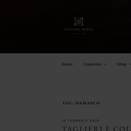
Salta
al
contenuto
Stefano Raffa
Soul in craft
Home
Creazioni
Shop
TAG:
DAMASCO
PUBBLICATO
12 FEBBRAIO 2018
IL
TAGLIERI E COL