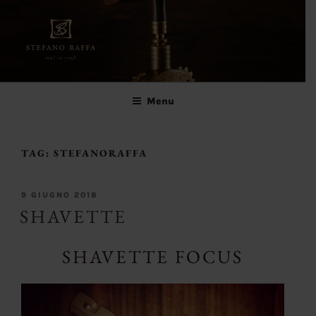
Salta
al
contenuto
Stefano Raffa
Soul in craft
Menu
TAG:
STEFANORAFFA
PUBBLICATO
9 GIUGNO 2018
IL
SHAVETTE
SHAVETTE FOCUS